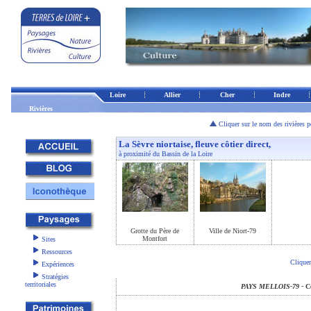
Loire
Allier
Cher
Indre
Rivières
Cliquer sur le nom des rivières p
La Sèvre niortaise, fleuve côtier direct,
à proximité du Bassin de la Loire
Grotte du Père de
Ville de Niort-79
Montfort
Sites
Ressources
Cliquer
Expériences
Stratégies
territoriales
PAYS MELLOIS-79 -
C