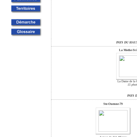
PAYS DU HAUT 
La Mothe-St-
La Dame de la 
15 phot
PAYS 
Ste-Ouenne-79