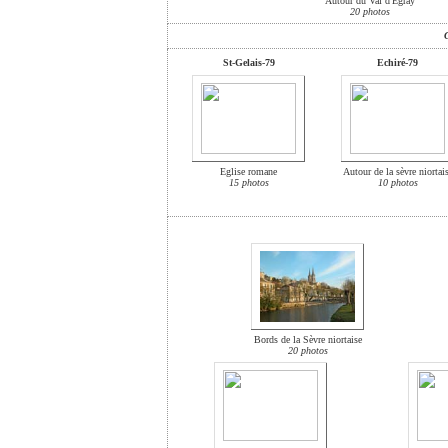
Autour du Val d'Egray
20 photos
St-Gelais-79
Echiré-79
Eglise romane
Autour de la sèvre niortai
15 photos
10 photos
Bords de la Sèvre niortaise
20 photos