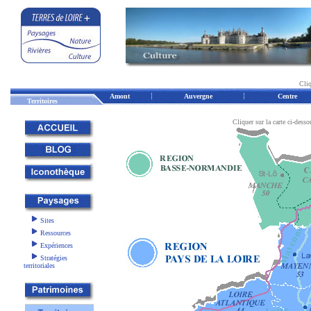
Cliq
Amont
Auvergne
Centre
Territoires
Cliquer sur la carte ci-desso
Sites
Ressources
Expériences
Stratégies
territoriales