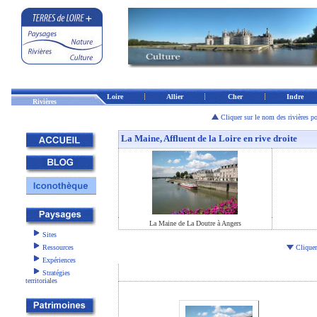
Loire
Allier
Cher
Indre
Rivières
Cliquer sur le nom des rivières po
La Maine, Affluent de la Loire en rive droite
La Maine de La Doutre à Angers
Sites
Ressources
Cliquer
Expériences
Stratégies
territoriales