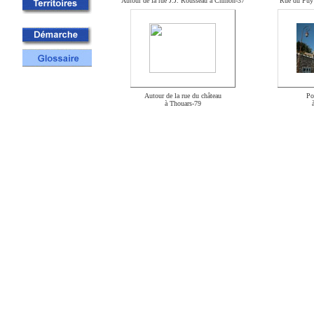
Autour de la rue J.J. Rousseau à Chinon-37
Rue du Puy
/IM0iM
Autour de la rue du château
Po
à Thouars-79