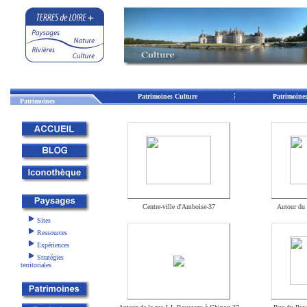
Patrimoines Culture
Patrimoine
Patrimoines
Centre-ville d'Amboise-37
Autour du 
Sites
Ressources
Expériences
Stratégies
territoriales