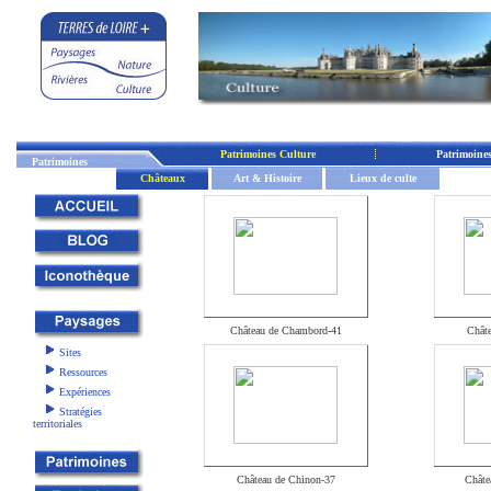
Patrimoines Culture
Patrimoine
Patrimoines
Châteaux
Art & Histoire
Lieux de culte
Château de Chambord-41
Chât
Sites
Ressources
Expériences
Stratégies
territoriales
Château de Chinon-37
Châte