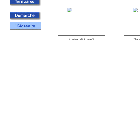
/IM0iM
Château d'Oiron-79
Châte