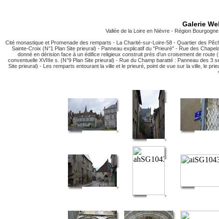
Galerie We
Vallée de la Loire en Nièvre - Région Bourgogne 
Cité monastique et Promenade des remparts - La Charité-sur-Loire-58 - Quartier des Pêche
Sainte-Croix (N°1 Plan Site prieural) - Panneau explicatif du "Prieuré" - Rue des Chapela
donné en dérision face à un édifice religieux construit près d’un croisement de route (
conventuelle XVIIIe s. (N°9 Plan Site prieural) - Rue du Champ baratté : Panneau des 3
Site prieural) - Les remparts entourant la ville et le prieuré, point de vue sur la ville, le 