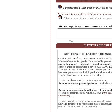
Cartographies à télécharger en PDF sur le
si
Voir page Web Site classé de la Corniche angevin
Télécharger carte du Site classé "Corniche ange
Haut
ÉLÉMENTS DESCRIPTI
SITE CLASSE DE LA CORNICHE ANGE
Ce site a été
classé en 2003
. D'une superficie de 25
Maine-et-Loire et fait partie d'une nouvelle généra
ensemble paysager cohérent géographiquement
e
quatre parties de communes à savoir CHALO
LUIGNE et ROCHEFORT. Il ne concerne pas les prin
hameaux présentant un intérêt patrimonial et mainte
Longue, hameaux de la vallée de Rochefort).
Le site classé comprend 2 parties bien distinctes :
Au nord une
vaste plaine ligérienne
constituée prin
Au sud une succession de vallons et coteaux bord
coteaux est essentiellement viticole.... [Cf.
Infra par
Chalonnes
] ...
Le site classé de la Corniche angevine peut être con
nouvelle génération de vastes sites classés concernant
certaines constructions ou infrastructures .