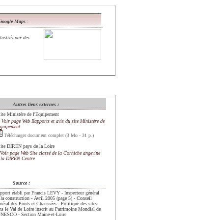
oogle Maps
:
llustrés par des
Autres liens externes :
Site Ministère de l'Equipement
Voir page Web Rapports et avis du site Ministère de
Equipement
Télécharger document complet (3 Mo - 31 p.)
Site DIREN pays de la Loire
Voir page Web Site classé de la Corniche angevine
 la DIREN Centre
Source :
pport établi par Francis LEVY - Inspecteur général
 la construction
-
Avril 2005 (page 5) - Conseil
néral des Ponts et Chaussées - Politique des sites
ns le Val de Loire inscrit au Patrimoine Mondial de
'UNESCO
-
Section Maine-et-Loire