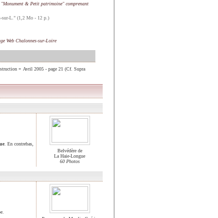
 "Monument & Petit patrimoine" comprenant
s-sur-L." (1,2 Mo - 12 p.)
age Web Chalonnes-sur-Loire
-
nstruction
Avril 2005 - page 21 (Cf. Supra
ue
. En contrebas,
Belvédère de
La Haie-Longue
60 Photos
e.