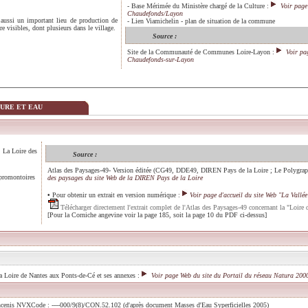
-
Base Mérimée du Ministère chargé de la Culture
:
Voir pag
Chaudefonds/Layon
ussi un important lieu de production de
-
Lien Viamichelin - plan de situation de la commune
visibles, dont plusieurs dans le village.
Source :
Site de la Communauté de Communes Loire-Layon
:
Voir pa
Chaudefonds-sur-Layon
TURE ET EAU
: La Loire des
Source :
Atlas des Paysages-49-
Version éditée (CG49, DDE49, DIREN Pays de la Loire ; Le Polygraph
 promontoires
des paysages du site Web de la DIREN Pays de la Loire
•
Pour obtenir un extrait en version numérique :
Voir page d'accueil du site Web "La Vallée
Télécharger directement l'extrait complet de l'Atlas des Paysages-49 concernant la "Loire
[Pour la Corniche angevine voir la page 185, soit la page 10 du PDF ci-dessus]
la Loire de Nantes aux Ponts-de-Cé et ses annexes :
Voir page Web du site du Portail du réseau Natura 200
Ancenis NVXCode : ----000/9(8)/CON.52.102 (d'après document Masses d'Eau Syperficielles 2005)