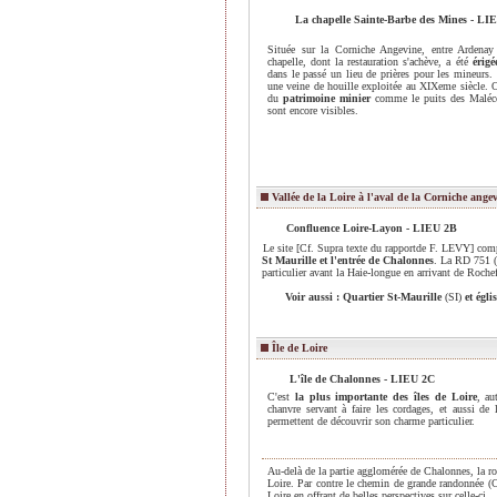
La chapelle Sainte-Barbe des Mines - LI
Située sur la Corniche Angevine, entre Ardenay
chapelle, dont la restauration s'achève, a été
érigé
dans le passé un lieu de prières pour les mineurs.
une veine de houille exploitée au XIXeme siècle. O
du
patrimoine minier
comme le puits des Maléco
sont encore visibles.
Vallée de la Loire à l'aval de la Corniche ange
Confluence Loire-Layon - LIEU 2B
Le site [Cf. Supra texte du rapportde F. LEVY] com
St Maurille et l'entrée de Chalonnes
. La RD 751 (r
particulier avant la Haie-longue en arrivant de Roche
Voir aussi : Quartier St-Maurille
(SI)
et égl
Île de Loire
L'île de Chalonnes
- LIEU 2C
C'est
la plus importante des îles de Loire
, au
chanvre servant à faire les cordages, et aussi de 
permettent de découvrir son charme particulier.
Au-delà de la partie agglomérée de Chalonnes, la r
Loire. Par contre le chemin de grande randonnée (C
Loire en offrant de belles perspectives sur celle-ci.