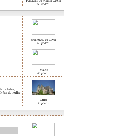
Panorama du Moulin Guérin
96 photos
Promenade du Layon
60 photos
Mairie
36 photos
 de St-Aubin,
le bas de l'église
Eglise
30 photos