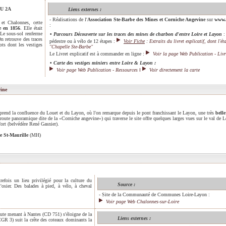
EU 2A
Liens externes :
- Réalisations de l'
Association Ste-Barbe des Mines et Corniche Angevine
sur
www.
 et Chalonnes, cette
:
e en 1856
. Elle était
 Le sous-sol renferme
•
Parcours Découverte sur les traces des mines de charbon d'entre Loire et Layon
:
n retrouve des traces
pédestre ou à vélo de 12 étapes :
Voir Fiche
: Extraits du livret explicatif, dont l'ét
ts dont les vestiges
"Chapelle Ste-Barbe"
Le Livret explicatif est à commander en ligne :
Voir la page Web Publication - Livr
•
Carte des vestiges miniers entre Loire & Layon :
Voir page Web Publication - Ressources
I
Voir directement la carte
vine
prend la confluence du Louet et du Layon, où l'on remarque depuis le pont
franchissant le Layon, une très
belle
oute panoramique dite de la «Corniche angevine») qui traverse le site offre quelques larges vues sur le val de L
fort (belvédère René Gasnier).
ise St-Maurille
(MH)
trefois un lieu privilégié pour la culture du
Source :
l'osier. Des balades à pied, à vélo, à cheval
-
Site de la Communauté de Communes Loire-Layon
:
Voir page Web Chalonnes-sur-Loire
oute menant à Nantes (CD 751) s'éloigne de la
Liens externes :
GR 3) suit la crête des coteaux dominants la