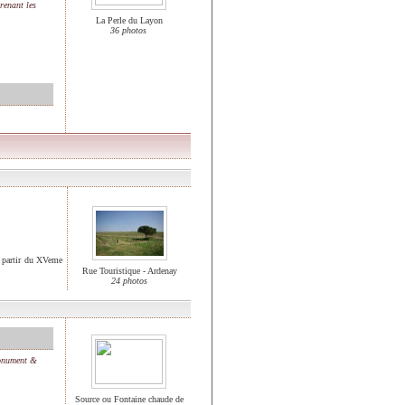
renant les
La Perle du Layon
36 photos
à partir du XVeme
Rue Touristique - Ardenay
24 photos
onument &
Source ou Fontaine chaude de