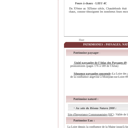
Fours à chaux
- LIEU 4C
Du XVeme au XIXeme siècle, Chaudefonds était a
chaux, comme témoignent les nombreux fours encore 
Haut
PATRIMOINES : PAYSAGES, NA
Patrimoine paysager
:
Unité paysagère de l'Atlas des Paysages-49
promontoires (pages 176 à 189 de l'Atlas)
Séquence paysagère concernée
:
La Loire des
de la confluence angevine à Montjean-sur-Loire-49
Patrimoine naturel :
•
Au sein du Réseau Natura 2000 :
Site d'Importance Communautaire (SIC)
:Vallée de 
Patrimoine Eau :
La Loire depuis la confluence de la Maine jusqu'à 