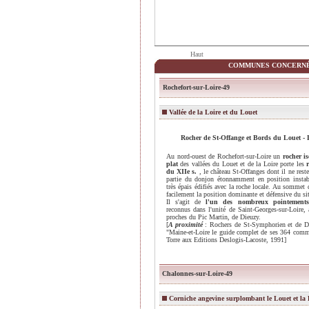
Haut
COMMUNES CONCERNÉ
Rochefort-sur-Loire-49
Vallée de la Loire et du Louet
Rocher de St-Offange et Bords du Louet -
Au nord-ouest de Rochefort-sur-Loire un
rocher i
plat
des vallées du Louet et de la Loire porte les
du XIIe s.
, le château St-Offanges dont il ne res
partie du donjon étonnamment en position insta
très épais édifiés avec la roche locale. Au sommet
facilement la position dominante et défensive du si
Il s'agit de
l'un des nombreux pointements
reconnus dans l'unité de Saint-Georges-sur-Loire, 
proches du Pic Martin, de Dieuzy.
[
A proximité
: Rochers de St-Symphorien et de Die
"Maine-et-Loire le guide complet de ses 364 comm
Torre aux Editions Deslogis-Lacoste, 1991]
Chalonnes-sur-Loire-49
Corniche angevine surplombant le Louet et la 