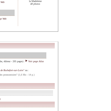
la Madeleine
e Web
48 photos
ge Web
e, éditeur - 205 pages) :
Voir page Atlas
 de Rochefort-sur-Loire"
ou :
 des promontoires" (1,6 Mo - 14 p.)
0