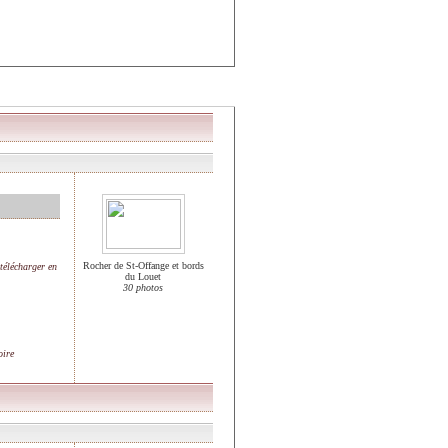
Rocher de St-Offange et bords
télécharger en
du Louet
30 photos
oire