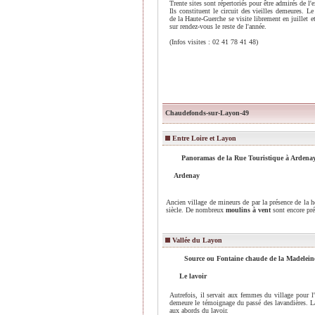
Trente sites sont répertoriés pour être admirés de l'e
Ils constituent le circuit des vieilles demeures. Le
de la Haute-Guerche se visite librement en juillet et
sur rendez-vous le reste de l'année.
(Infos visites : 02 41 78 41 48)
Chaudefonds-sur-Layon-49
Entre Loire et Layon
Panoramas de la Rue Touristique à Ardena
Ardenay
Ancien village de mineurs de par la présence de la h
siècle. De nombreux
moulins à vent
sont encore pré
Vallée du Layon
Source ou Fontaine chaude de la Madelei
Le lavoir
Autrefois, il servait aux femmes du village pour l'e
demeure le témoignage du passé des lavandières. L
aux abords du lavoir.