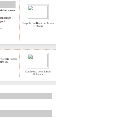
stebarbe.com
 randonnée
ape 8
Chapelle Ste-Barbe des Mines
12 photos
es
 vue sur l'église
oire, en
Confluence Loire-Layon
56 Photos