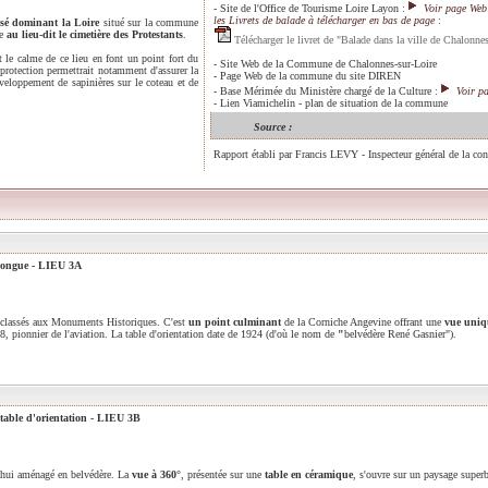
-
Site de l'Office de Tourisme Loire Layon
:
Voir page Web
les Livrets de balade à télécharger en bas de page
:
isé dominant la Loire
situé sur la commune
re
au lieu-dit le cimetière des Protestants
.
Télécharger le livret de "Balade dans la ville de Chalonne
t le calme de ce lieu en font un point fort du
-
Site Web de la Commune de Chalonnes-sur-Loire
protection permettrait notamment d'assurer la
-
Page Web de la commune du site DIREN
veloppement de sapinières sur le coteau et de
-
Base Mérimée du Ministère chargé de la Culture
:
Voir p
-
Lien Viamichelin - plan de situation de la commune
Source :
Rapport établi par Francis LEVY - Inspecteur général de la co
-Longue - LIEU 3A
 classés aux Monuments Historiques. C'est
un point culminant
de la Corniche Angevine offrant une
vue uniq
, pionnier de l'aviation. La table d'orientation date de 1924 (d'où le nom de
"
belvédère René Gasnier").
table d'orientation - LIEU 3B
'hui aménagé en belvédère. La
vue à 360°
, présentée sur une
table en céramique
, s'ouvre sur un paysage superb