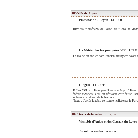
Vallée du Layon
Promenade du Layon
- LIEU 3C
Rive droite aménagée du Layon, dit "Canal de Monsieu
La Mairie - Ancien presbytère
(MH) -
LIEU 
La mairie est abritée dans l'ancien presbytère datant 
L'Eglise
- LIEU 3E
Eglise XVIe s. - Beau portail souvent baptisé Henri I
évêque d'Angers, à qui est dédicacée cette église. Dan
se trouve le tableau de la Nativité.
(Texte : d'après la table de lecture réalisée par le P
Coteaux de la vallée du Layon
Vignoble d'Anjou et des Coteaux du Layon -
Circuit des vieilles demeures