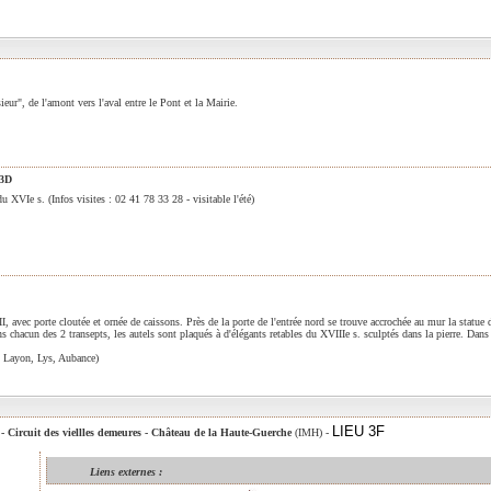
r", de l'amont vers l'aval entre le Pont et la Mairie.
3D
du XVIe s. (Infos visites : 02 41 78 33 28 - visitable l'été)
I, avec porte cloutée et ornée de caissons. Près de la porte de l'entrée nord se trouve accrochée au mur la statue
s chacun des 2 transepts, les autels sont plaqués à d'élégants retables du XVIIIe s. sculptés dans la pierre. Dans 
ays Layon, Lys, Aubance)
LIEU 3F
 Circuit des viellles demeures - Château de la Haute-Guerche
(IMH) -
Liens externes :