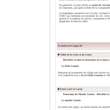
En particulier on peut relever un
point de vue bo
de Chalonnes, peu après la ferme de la Courpaudiè
La magnifique perspective sur la Loire, la beauté e
CGR3, qui mériterait un classement du site. Cette 
gestion et la maîtrise du couvert, notamment le dé
peupleraies en fond de vallée.
St-Aubin-de-Luigné-49
Vallée de la Loire et du Louet
Belvédère et table d'orientation de la Haie
La Haie Longue
Beaucoup de monuments du village sont inscrits ou
c'est Grand'Prée d'où a décollé
René Gasnier
en 1908
Entre Loire et Layon
Panorama du Moulin Guérin - Belvédère et 
Le moulin Guérin
Au milieu des vignes, cet ancien moulin est aujourd