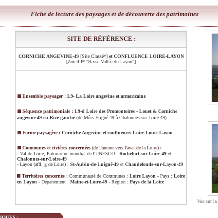
Fiche de lecture des paysages et de découverte des patrimoines
SITE DE RÉFÉRENCE :
CORNICHE ANGEVINE-49
[Site Classé*]
et CONFLUENCE LOIRE-LAYON
[Znieff I* "Basse-Vallée du Layon"]
Ensemble paysager :
L9- La Loire angevine et armoricaine
Séquence patrimoniale :
L9-d Loire des Promontoires - Louet & Corniche
angevine-49 en Rive gauche
(de Mûrs-Érigné-49 à Chalonnes-sur-Loire-49)
Forme paysagère :
Corniche Angevine et confluences Loire-Louet-Layon
Communes et rivières concernées
(de l'amont vers l'aval de la Loire)
:
- Val de Loire, Patrimoine mondial de l'UNESCO :
Rochefort-sur-Loire-49
et
Chalonnes-sur-Loire-49
- Layon (affl. g de Loire) :
St-Aubin-de-Luigné-49
et
Chaudefonds-sur-Layon-49
Territoires concernés :
Communauté de Communes
:
Loire Layon
- Pays
:
Loire
en Layon
- Département :
Maine-et-Loire-49
- Région :
Pays de la Loire
Vue sur la
QUES :