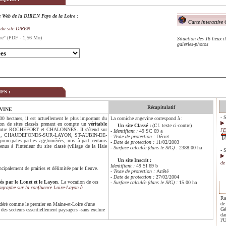
te Web de la DIREN Pays de la Loire
:
Carte
interactive
G
e du site DIREN
vine" (PDF - 1,56 Mo)
Situation des 16 lieux i
galeries-photos
FS :
Récapitulatif
VINE
- 
00 hectares, il est actuellement le plus important du
La corniche angevine correspond à :
tion de sites classés prenant en compte un
véritable
Un site Classé :
(Cf. texte ci-contre)
ntre ROCHEFORT et CHALONNES. Il s'étend sur
l'
- Identifiant :
49 SC 69 a
NNES, CHAUDEFONDS-SUR-LAYON, ST-AUBIN-DE-
- Texte de protection :
Décret
cipales parties agglomérées, mis à part certains
- Date de protection :
11/02/2003
nus à l'intérieur du site classé (village de la Haie
- Surface calculée (dans le SIG) :
2388.00 ha
- 
Un site Inscrit :
de
Identifiant :
49 SI 69 b
cipalement de prairies et délimitée par le fleuve.
- Texte de protection
:
Arrêté
- Date de protection
:
27/02/2004
és par le Louet et le Layon
. La vocation de ces
- Surface calculée (dans le SIG) :
15.00 ha
agraphe sur la confluence Loire-Layon à
Ra
de
sidéré comme le premier en Maine-et-Loire d'une
Gé
 des secteurs essentiellement paysagers -sans exclure
da
l