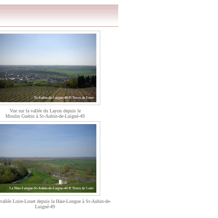
Vue sur la vallée du Layon depuis le
Moulin Guérin à St-Aubin-de-Luigné-49
 vallée Loire-Louet depuis la Haie-Longue à St-Aubin-de-
Luigné-49